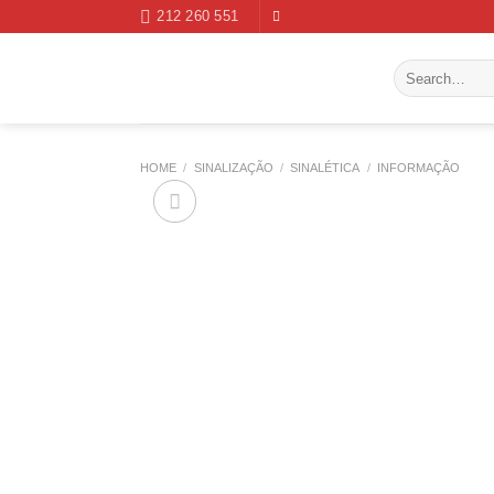
Skip
212 260 551
to
content
Search
for:
HOME
/
SINALIZAÇÃO
/
SINALÉTICA
/
INFORMAÇÃO