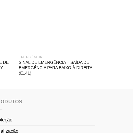
EMERGÊNCIA
EMERGÊNCIA
E DE
SINAL DE EMERGÊNCIA – SAÍDA DE
SINAL DE EMERG
EY
EMERGÊNCIA PARA BAIXO À DIREITA
PARA BAIXO (E1
(E141)
RODUTOS
oteção
nalização