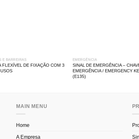
S E BARREIRAS
EMERGÊNCIA
A FLEXÍVEL DE FIXAÇÃO COM 3
SINAL DE EMERGÊNCIA – CHAV
FUSOS
EMERGÊNCIA / EMERGENCY K
(E135)
MAIN MENU
P
Home
Pr
A Empresa
Si