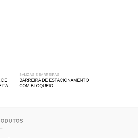
BALIZAS E BARREIRAS
BALIZAS E BARRE
 DE
BARREIRA DE ESTACIONAMENTO
BALIZA REVERS
EITA
COM BLOQUEIO
SIMPLES
RODUTOS