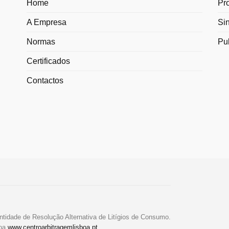
Home
Pr
A Empresa
Si
Normas
Pu
Certificados
Contactos
ntidade de Resolução Alternativa de Litígios de Consumo.
boa
www.centroarbitragemlisboa.pt
.