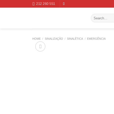
Skip
212 260 551
to
content
Search
for:
HOME
/
SINALIZAÇÃO
/
SINALÉTICA
/
EMERGÊNCIA