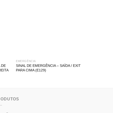
EMERGÊNCIA
EMERGÊNCIA
 DE
SINAL DE EMERGÊNCIA – SAÍDA / EXIT
SINAL DE EMER
REITA
PARA CIMA (E129)
EMERGÊNCIA PA
RODUTOS