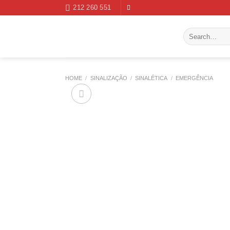
Skip
212 260 551
to
content
Search
for:
HOME
/
SINALIZAÇÃO
/
SINALÉTICA
/
EMERGÊNCIA