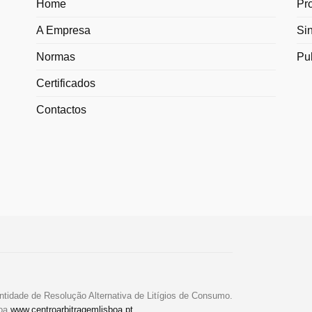
Home
Pr
A Empresa
Si
Normas
Pu
Certificados
Contactos
ntidade de Resolução Alternativa de Litígios de Consumo.
boa
www.centroarbitragemlisboa.pt
.