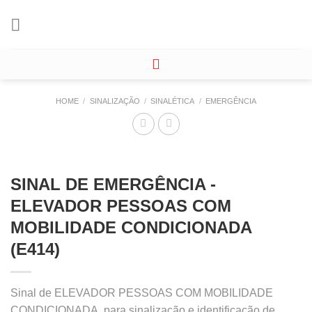
Skip
to
content
HOME
/
SINALIZAÇÃO
/
SINALÉTICA
/
EMERGÊNCIA
SINAL DE EMERGÊNCIA -
ELEVADOR PESSOAS COM
MOBILIDADE CONDICIONADA
(E414)
Sinal de ELEVADOR PESSOAS COM MOBILIDADE
CONDICIONADA, para sinalização e identificação de