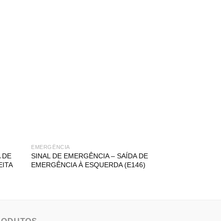
EMERGÊNCIA
EMERGÊNCIA
 DE
SINAL DE EMERGÊNCIA – SAÍDA DE
SINAL DE EMER
EITA
EMERGÊNCIA À ESQUERDA (E146)
EMERGÊNCIA (E