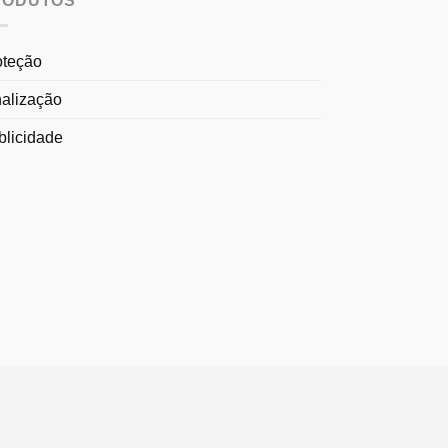
RODUTOS
oteção
nalização
blicidade