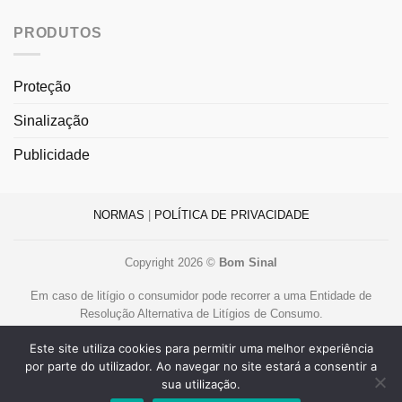
PRODUTOS
Proteção
Sinalização
Publicidade
NORMAS
|
POLÍTICA DE PRIVACIDADE
Copyright 2026 ©
Bom Sinal
Em caso de litígio o consumidor pode recorrer a uma Entidade de
Resolução Alternativa de Litígios de Consumo.
Centro de Arbitragem de Conflitos de Consumo de Lisboa
Este site utiliza cookies para permitir uma melhor experiência
www.centroarbitragemlisboa.pt
.
por parte do utilizador. Ao navegar no site estará a consentir a
Mais informações em Portal do Consumidor
www.consumidor.pt
sua utilização.
Livro de Reclamações Online