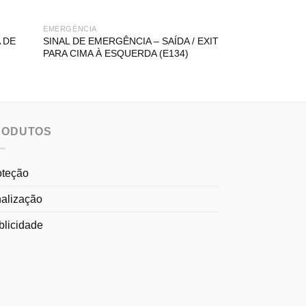
EMERGÊNCIA
EMERGÊNCIA
 DE
SINAL DE EMERGÊNCIA – SAÍDA / EXIT
SINAL DE EMERG
PARA CIMA À ESQUERDA (E134)
PARA BAIXO À D
RODUTOS
oteção
nalização
blicidade