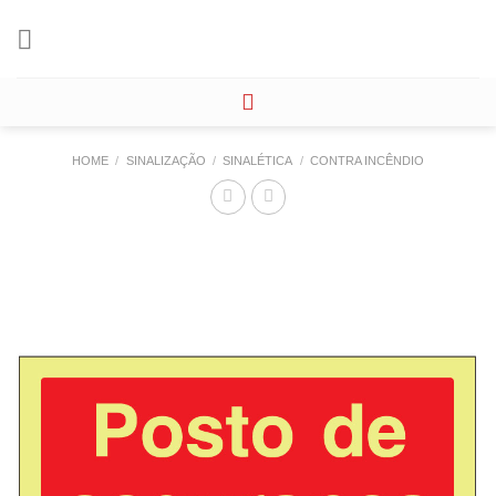
Skip
to
content
HOME
/
SINALIZAÇÃO
/
SINALÉTICA
/
CONTRA INCÊNDIO