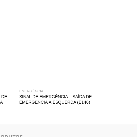
EMERGÊNCIA
EMERGÊNCIA
 DE
SINAL DE EMERGÊNCIA – SAÍDA DE
SINAL DE EMER
A
EMERGÊNCIA À ESQUERDA (E146)
EMERGÊNCIA PA