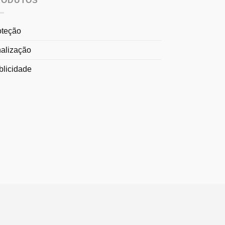
RODUTOS
oteção
nalização
blicidade