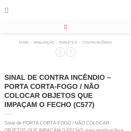
Skip
to
content
HOME
/
SINALIZAÇÃO
/
SINALÉTICA
/
CONTRA INCÊNDIO
SINAL DE CONTRA INCÊNDIO –
PORTA CORTA-FOGO / NÃO
COLOCAR OBJETOS QUE
IMPAÇAM O FECHO (C577)
Sinal de PORTA CORTA-FOGO / NÃO COLOCAR
OBJETOS QUE IMPAÇAM O FECHO, para sinalização e