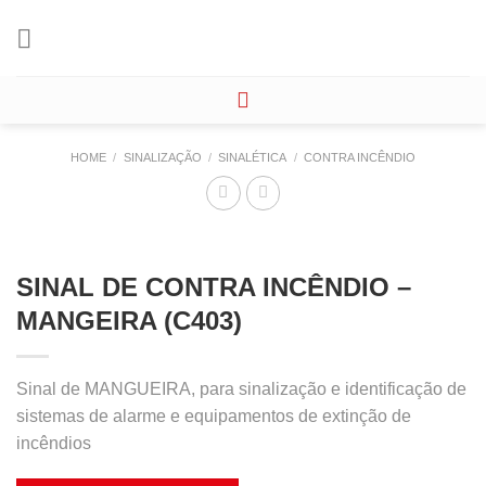
Skip
to
content
HOME
/
SINALIZAÇÃO
/
SINALÉTICA
/
CONTRA INCÊNDIO
SINAL DE CONTRA INCÊNDIO –
MANGEIRA (C403)
Sinal de MANGUEIRA, para sinalização e identificação de
sistemas de alarme e equipamentos de extinção de
incêndios