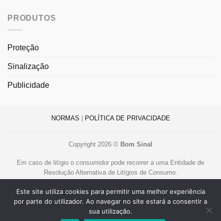
PRODUTOS
Proteção
Sinalização
Publicidade
NORMAS
|
POLÍTICA DE PRIVACIDADE
Copyright 2026 ©
Bom Sinal
Em caso de litígio o consumidor pode recorrer a uma Entidade de
Resolução Alternativa de Litígios de Consumo.
Centro de Arbitragem de Conflitos de Consumo de Lisboa
Este site utiliza cookies para permitir uma melhor experiência
www.centroarbitragemlisboa.pt
.
por parte do utilizador. Ao navegar no site estará a consentir a
Mais informações em Portal do Consumidor
www.consumidor.pt
sua utilização.
Livro de Reclamações Online