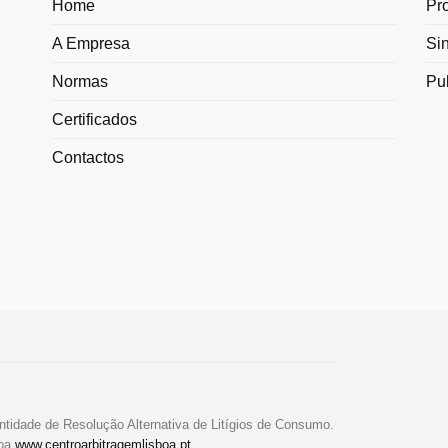
Home
Pr
A Empresa
Si
Normas
Pu
Certificados
Contactos
ntidade de Resolução Alternativa de Litígios de Consumo.
boa
www.centroarbitragemlisboa.pt
.