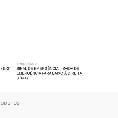
EMERGÊNCIA
EMERGÊNCIA
/ EXIT
SINAL DE EMERGÊNCIA – SAÍDA DE
SINAL DE EMER
EMERGÊNCIA PARA BAIXO À DIREITA
EMERGÊNCIA PA
(E141)
RODUTOS