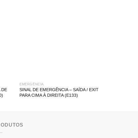
EMERGÊNCIA
EMERGÊNCIA
 DE
SINAL DE EMERGÊNCIA – SAÍDA / EXIT
SINAL DE EMER
0)
PARA CIMA À DIREITA (E133)
EMERGÊNCIA (E
RODUTOS