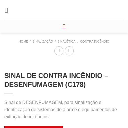
Skip
to
content
HOME
/
SINALIZAÇÃO
/
SINALÉTICA
/
CONTRA INCÊNDIO
SINAL DE CONTRA INCÊNDIO –
DESENFUMAGEM (C178)
Sinal de DESENFUMAGEM, para sinalização e
identificação de sistemas de alarme e equipamentos de
extinção de incêndios