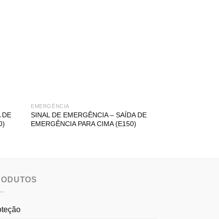
EMERGÊNCIA
BALIZAS E BARRE
 DE
SINAL DE EMERGÊNCIA – SAÍDA DE
BALIZA FLEXÍV
0)
EMERGÊNCIA PARA CIMA (E150)
FIXAÇÃO SIMP
RODUTOS
oteção