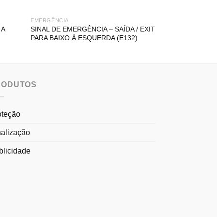
EMERGÊNCIA
EMERGÊNCIA
 A
SINAL DE EMERGÊNCIA – SAÍDA / EXIT
SINAL DE EMER
PARA BAIXO À ESQUERDA (E132)
EMERGÊNCIA À
RODUTOS
oteção
nalização
blicidade