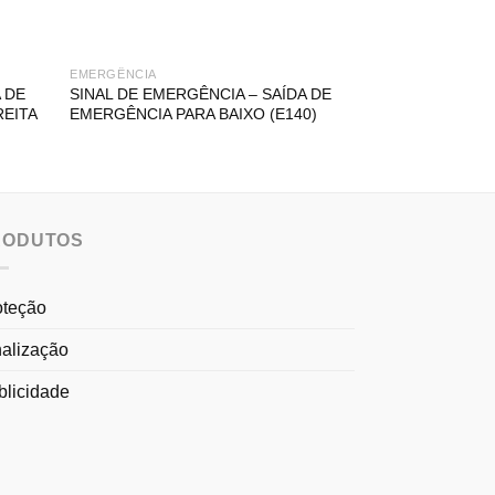
EMERGÊNCIA
BALIZAS E BARRE
 DE
SINAL DE EMERGÊNCIA – SAÍDA DE
BALIZA REVERS
REITA
EMERGÊNCIA PARA BAIXO (E140)
SIMPLES
RODUTOS
oteção
nalização
blicidade