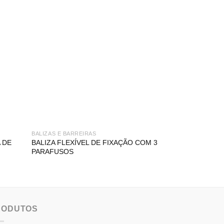
BALIZAS E BARREIRAS
EMERGÊNCIA
 DE
BALIZA FLEXÍVEL DE FIXAÇÃO COM 3
SINAL DE EMER
PARAFUSOS
EMERGÊNCIA À D
RODUTOS