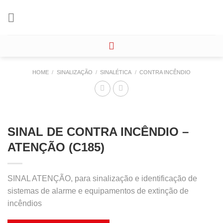
Skip
to
content
HOME
/
SINALIZAÇÃO
/
SINALÉTICA
/
CONTRA INCÊNDIO
SINAL DE CONTRA INCÊNDIO –
ATENÇÃO (C185)
SINAL ATENÇÃO, para sinalização e identificação de
sistemas de alarme e equipamentos de extinção de
incêndios