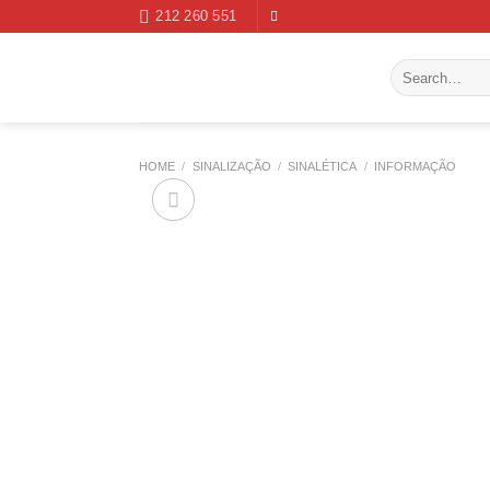
Skip
212 260 551
to
content
Search
for:
HOME
/
SINALIZAÇÃO
/
SINALÉTICA
/
INFORMAÇÃO