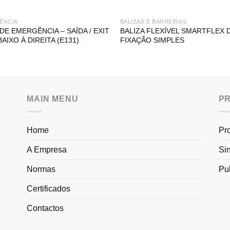
ÊNCIA
BALIZAS E BARREIRAS
 DE EMERGÊNCIA – SAÍDA / EXIT
BALIZA FLEXÍVEL SMARTFLEX 
BAIXO À DIREITA (E131)
FIXAÇÃO SIMPLES
MAIN MENU
P
Home
Pr
A Empresa
Si
Normas
Pu
Certificados
Contactos