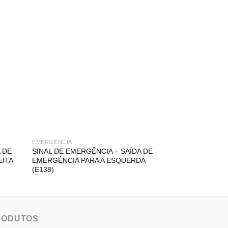
EMERGÊNCIA
BALIZAS E BARRE
 DE
SINAL DE EMERGÊNCIA – SAÍDA DE
BARREIRA DE 
EITA
EMERGÊNCIA PARA A ESQUERDA
COM BLOQUEI
(E138)
RODUTOS