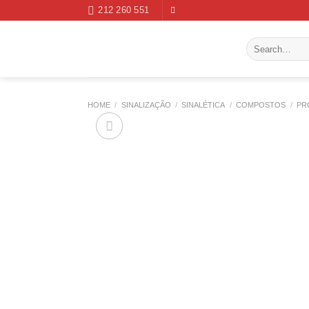
Skip
212 260 551
to
content
Search
for:
HOME
/
SINALIZAÇÃO
/
SINALÉTICA
/
COMPOSTOS
/
PR