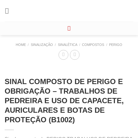
Skip
to
content
HOME
/
SINALIZAÇÃO
/
SINALÉTICA
/
COMPOSTOS
/
PERIGO
SINAL COMPOSTO DE PERIGO E
OBRIGAÇÃO – TRABALHOS DE
PEDREIRA E USO DE CAPACETE,
AURICULARES E BOTAS DE
PROTEÇÃO (B1002)