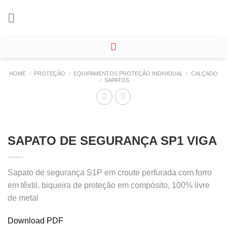
Skip
to
content
HOME
/
PROTEÇÃO
/
EQUIPAMENTOS PROTEÇÃO INDIVIDUAL
/
CALÇADO
/
SAPATOS
SAPATO DE SEGURANÇA SP1 VIGA
Sapato de segurança S1P em croute perfurada com forro
em têxtil, biqueira de proteção em compósito, 100% livre
de metal
Download PDF