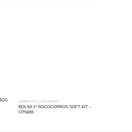
DÃOS
AMBIENTE E SOCORRO
ACESSÓRIOS
BOLSA 1º SOCOCORROS SOFT KIT –
PULVERIZADOR 
CPS685