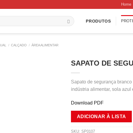
Home
PROT
PRODUTOS
DUAL
/
CALÇADO
/
ÁREA ALIMENTAR
SAPATO DE SEG
Sapato de segurança branco
indústria alimentar, sola azu
Download PDF
ADICIONAR À LISTA
SKU:
SP0107