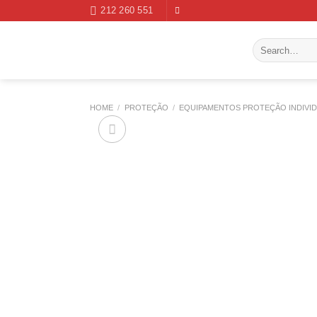
Skip
212 260 551
to
content
Search
for:
HOME
/
PROTEÇÃO
/
EQUIPAMENTOS PROTEÇÃO INDIVI