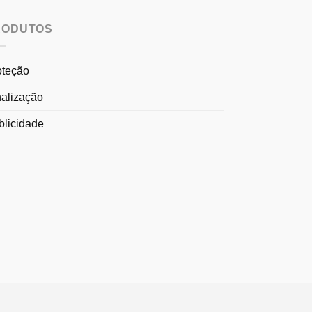
RODUTOS
oteção
nalização
blicidade