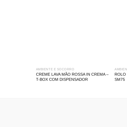
AMBIENTE E SOCORRO
AMBIE
CREME LAVA MÃO ROSSA IN CREMA –
ROLO
T-BOX COM DISPENSADOR
SM75