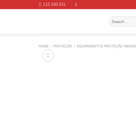
Skip
212 260 551
to
content
Search
for:
HOME
/
PROTEÇÃO
/
EQUIPAMENTOS PROTEÇÃO INDIVI