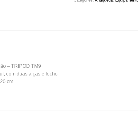
Categories:
Antiqueda
,
Equipamento
vação – TRIPOD TM9
ul, com duas alças e fecho
 20 cm