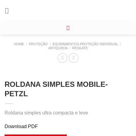
Skip
to
content
HOME
/
PROTEÇÃO
/
EQUIPAMENTOS PROTEÇÃO INDIVIDUAL
/
ANTIQUEDA
/
RESGATE
ROLDANA SIMPLES MOBILE-
PETZL
Roldana simples ultra compacta e leve
Download PDF