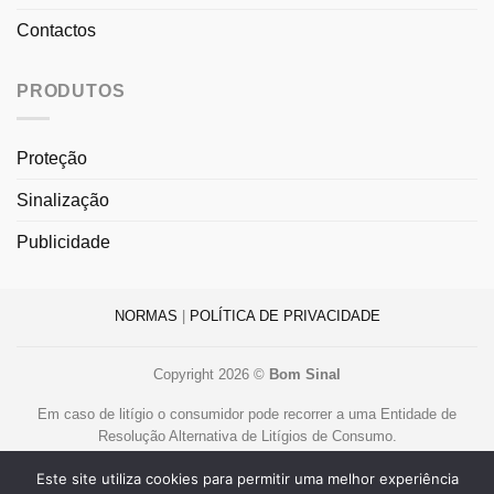
Contactos
PRODUTOS
Proteção
Sinalização
Publicidade
NORMAS
|
POLÍTICA DE PRIVACIDADE
Copyright 2026 ©
Bom Sinal
Em caso de litígio o consumidor pode recorrer a uma Entidade de
Resolução Alternativa de Litígios de Consumo.
Centro de Arbitragem de Conflitos de Consumo de Lisboa
Este site utiliza cookies para permitir uma melhor experiência
www.centroarbitragemlisboa.pt
.