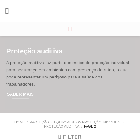
Skip
to
content
Proteção auditiva
A proteção auditiva faz parte dos meios de proteção individual
para segurança em ambientes com presença de ruído, o que
pode representar um perigoso para a saúde dos
trabalhadores.
SABER MAIS
HOME
/
PROTEÇÃO
/
EQUIPAMENTOS PROTEÇÃO INDIVIDUAL
/
PROTEÇÃO AUDITIVA
/
PAGE 2
FILTER