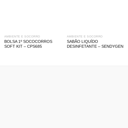
AMBIENTE E SOCORRO
AMBIENTE E SOCORRO
BOLSA 1º SOCOCORROS
SABÃO LIQUÍDO
SOFT KIT – CPS685
DESINFETANTE – SENDYGEN