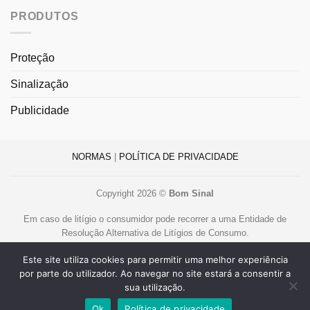
PRODUTOS
Proteção
Sinalização
Publicidade
NORMAS
|
POLÍTICA DE PRIVACIDADE
Copyright 2026 ©
Bom Sinal
Em caso de litígio o consumidor pode recorrer a uma Entidade de
Resolução Alternativa de Litígios de Consumo.
Centro de Arbitragem de Conflitos de Consumo de Lisboa
Este site utiliza cookies para permitir uma melhor experiência
www.centroarbitragemlisboa.pt
.
por parte do utilizador. Ao navegar no site estará a consentir a
Mais informações em Portal do Consumidor
www.consumidor.pt
sua utilização.
Livro de Reclamações Online
Ok
Política de privacidade