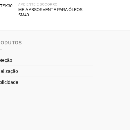
AMBIENTE E SOC
AMBIENTE E SOCORRO
ABSORVENTE 3
 TSK30
MEIA ABSORVENTE PARA ÓLEOS –
QUÍMICOS P-F2
SM40
RODUTOS
oteção
nalização
blicidade