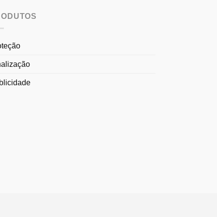
RODUTOS
oteção
nalização
blicidade