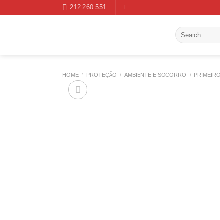
Skip
212 260 551
to
content
Search
for:
HOME
/
PROTEÇÃO
/
AMBIENTE E SOCORRO
/
PRIMEIR