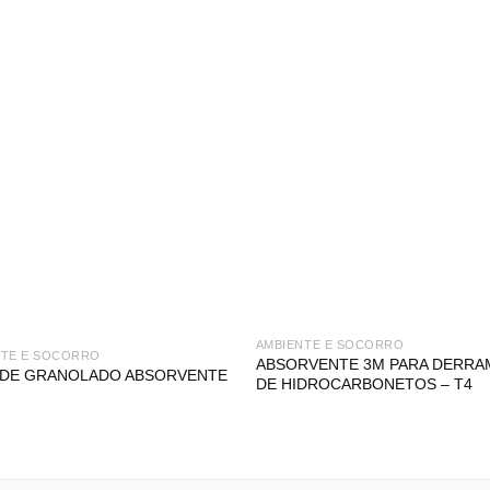
AMBIENTE E SOCORRO
NTE E SOCORRO
ABSORVENTE 3M PARA DERRA
 DE GRANOLADO ABSORVENTE
DE HIDROCARBONETOS – T4