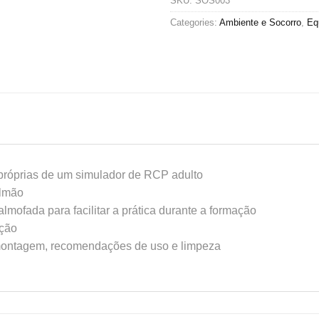
SKU:
SOS003
Categories:
Ambiente e Socorro
,
Eq
 próprias de um simulador de RCP adulto
ulmão
almofada para facilitar a prática durante a formação
ição
montagem, recomendações de uso e limpeza