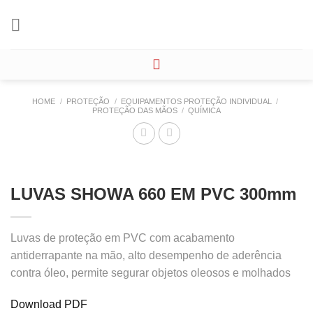
Skip
to
content
HOME
/
PROTEÇÃO
/
EQUIPAMENTOS PROTEÇÃO INDIVIDUAL
/
PROTEÇÃO DAS MÃOS
/
QUÍMICA
LUVAS SHOWA 660 EM PVC 300mm
Luvas de proteção em PVC com acabamento
antiderrapante na mão, alto desempenho de aderência
contra óleo, permite segurar objetos oleosos e molhados
Download PDF