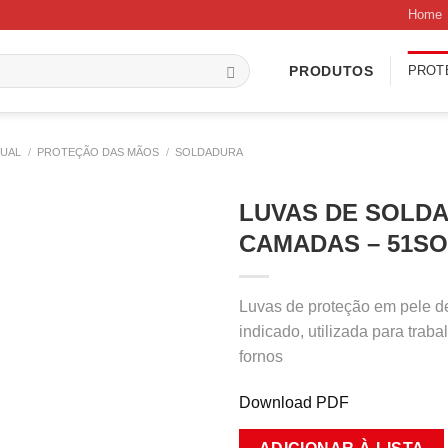
Home
PROT
PRODUTOS
DUAL
/
PROTEÇÃO DAS MÃOS
/
SOLDADURA
LUVAS DE SOLD
CAMADAS – 51S
Luvas de proteção em pele d
indicado, utilizada para trab
fornos
Download PDF