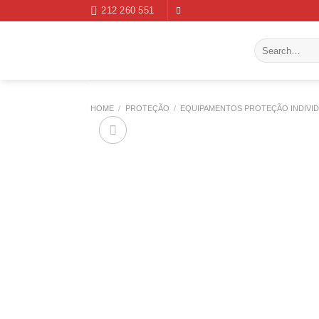
Skip
212 260 551
to
content
Search
for:
HOME
/
PROTEÇÃO
/
EQUIPAMENTOS PROTEÇÃO INDIVI