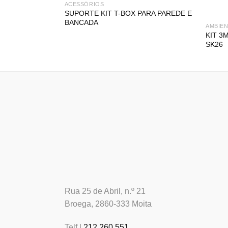
ACESSÓRIOS
SUPORTE KIT T-BOX PARA PAREDE E
BANCADA
AMBIE
KIT 3
SK26
Rua 25 de Abril, n.º 21
Broega, 2860-333 Moita
Telf |
212 260 551