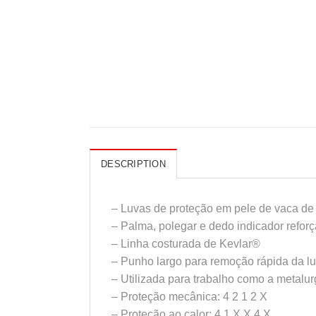
DESCRIPTION
– Luvas de proteção em pele de vaca d
– Palma, polegar e dedo indicador ref
– Linha costurada de Kevlar®
– Punho largo para remoção rápida da l
– Utilizada para trabalho como a metalur
– Proteção mecânica: 4 2 1 2 X
– Proteção ao calor: 4 1 X X 4 X