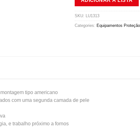
ADICIONAR À LISTA
SKU:
LU1313
Categories:
Equipamentos Proteção 
e montagem tipo americano
orçados com uma segunda camada de pele
uva
gia, e trabalho próximo a fornos