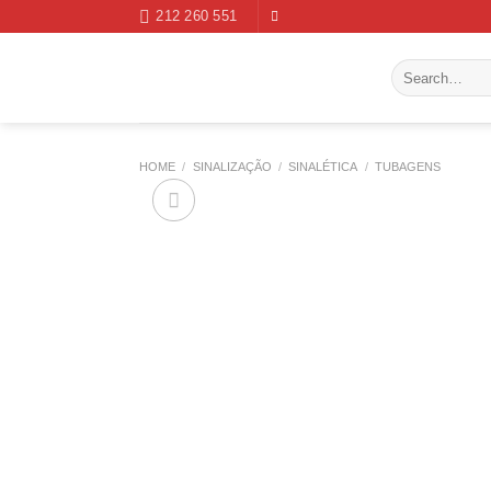
Skip
212 260 551
to
content
Search
for:
HOME
/
SINALIZAÇÃO
/
SINALÉTICA
/
TUBAGENS