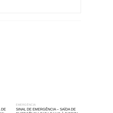
EMERGÊNCIA
EMERGÊNCIA
 DE
SINAL DE EMERGÊNCIA – SAÍDA DE
SINAL DE EMER