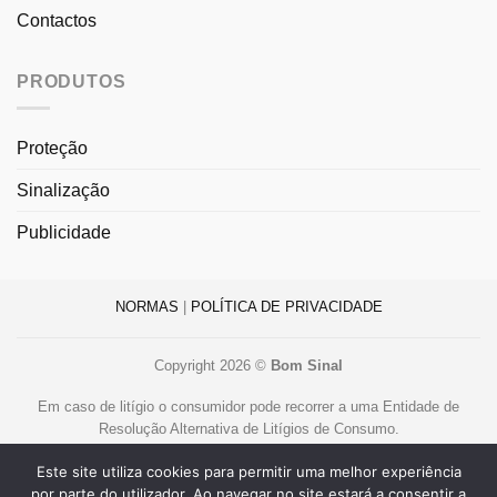
Contactos
PRODUTOS
Proteção
Sinalização
Publicidade
NORMAS
|
POLÍTICA DE PRIVACIDADE
Copyright 2026 ©
Bom Sinal
Em caso de litígio o consumidor pode recorrer a uma Entidade de
Resolução Alternativa de Litígios de Consumo.
Centro de Arbitragem de Conflitos de Consumo de Lisboa
Este site utiliza cookies para permitir uma melhor experiência
www.centroarbitragemlisboa.pt
.
por parte do utilizador. Ao navegar no site estará a consentir a
Mais informações em Portal do Consumidor
www.consumidor.pt