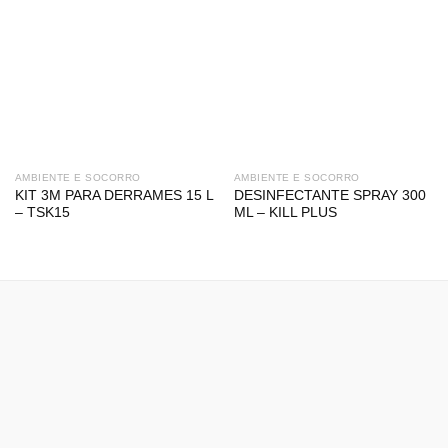
AMBIENTE E SOCORRO
AMBIENTE E SOCORRO
KIT 3M PARA DERRAMES 15 L
DESINFECTANTE SPRAY 300
– TSK15
ML – KILL PLUS