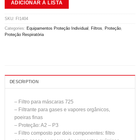
ADICIONAR À LISTA
SKU:
FI1404
Categories:
Equipamentos Proteção Individual
,
Filtros
,
Proteção
,
Proteção Respiratória
DESCRIPTION
– Filtro para máscaras 725
– Filtrante para gases e vapores orgânicos,
poeiras finas
– Proteção: A2 – P3
– Filtro composto por dois componentes: filtro