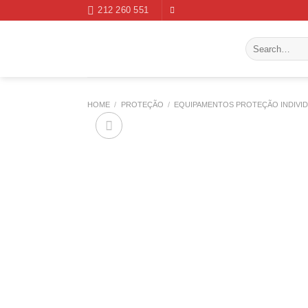
Skip
212 260 551
to
content
Search
for:
HOME
/
PROTEÇÃO
/
EQUIPAMENTOS PROTEÇÃO INDIVI