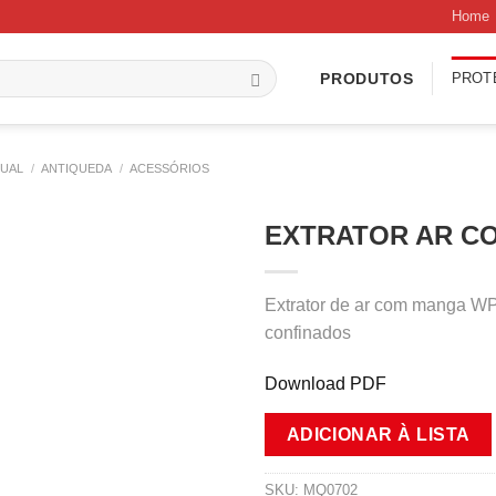
Home
PROT
PRODUTOS
DUAL
/
ANTIQUEDA
/
ACESSÓRIOS
EXTRATOR AR C
Extrator de ar com manga WP
confinados
Download PDF
ADICIONAR À LISTA
SKU:
MQ0702