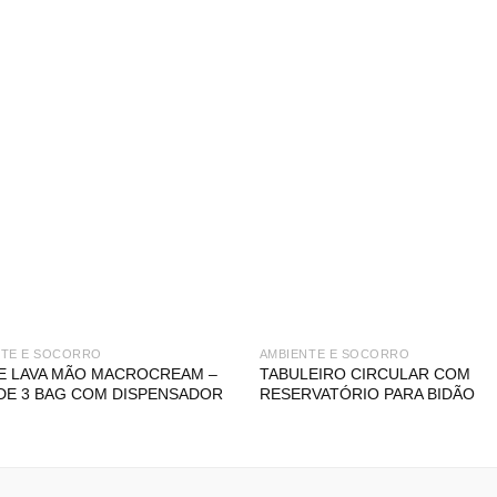
NTE E SOCORRO
AMBIENTE E SOCORRO
E LAVA MÃO MACROCREAM –
TABULEIRO CIRCULAR COM
DE 3 BAG COM DISPENSADOR
RESERVATÓRIO PARA BIDÃO