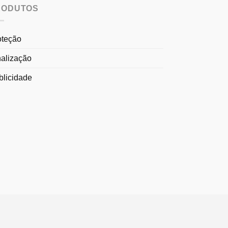
RODUTOS
oteção
nalização
blicidade