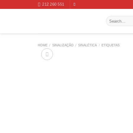
Skip
212 260 551
to
content
Search
for:
HOME
/
SINALIZAÇÃO
/
SINALÉTICA
/
ETIQUETAS