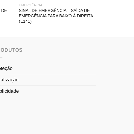
EMERGÊNCIA
EMERGÊNCIA
 DE
SINAL DE EMERGÊNCIA – SAÍDA DE
SINAL DE EMER
EMERGÊNCIA PARA BAIXO À DIREITA
EMERGÊNCIA PA
(E141)
RODUTOS
oteção
nalização
blicidade