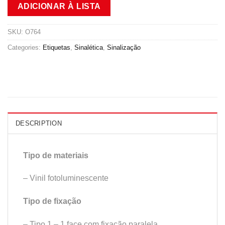
ADICIONAR À LISTA
SKU:
O764
Categories:
Etiquetas
,
Sinalética
,
Sinalização
DESCRIPTION
Tipo de materiais
– Vinil fotoluminescente
Tipo de fixação
– Tipo 1 – 1 face com fixação paralela