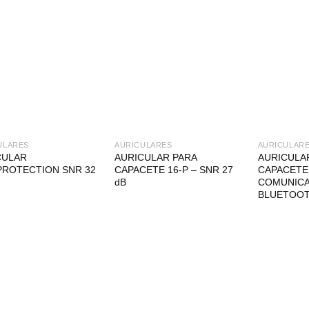
ULARES
AURICULARES
AURICULAR
CULAR
AURICULAR PARA
AURICULA
PROTECTION SNR 32
CAPACETE 16-P – SNR 27
CAPACETE
dB
COMUNIC
BLUETOOT