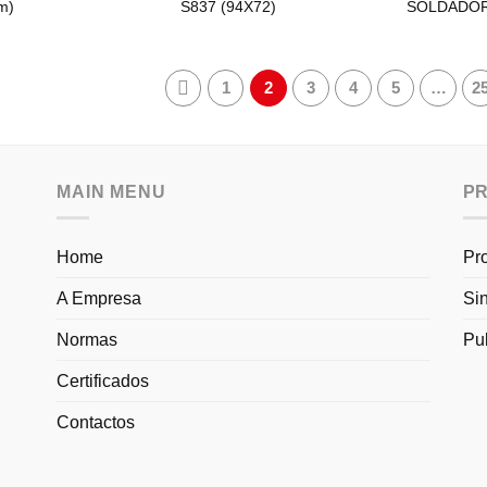
m)
S837 (94X72)
SOLDADOR 
1
2
3
4
5
…
2
MAIN MENU
P
Home
Pr
A Empresa
Si
Normas
Pu
Certificados
Contactos