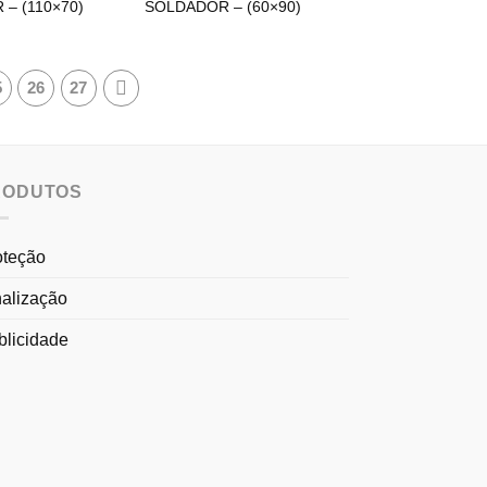
– (110×70)
SOLDADOR – (60×90)
5
26
27
RODUTOS
oteção
nalização
blicidade