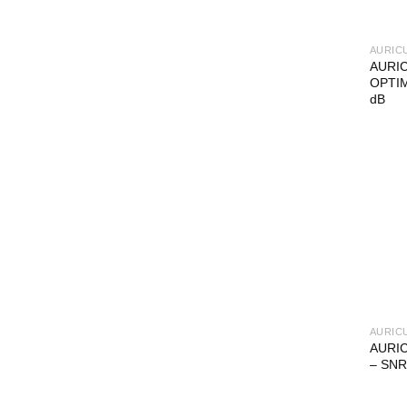
AURIC
AURI
OPTIM
dB
AURIC
AURI
– SNR