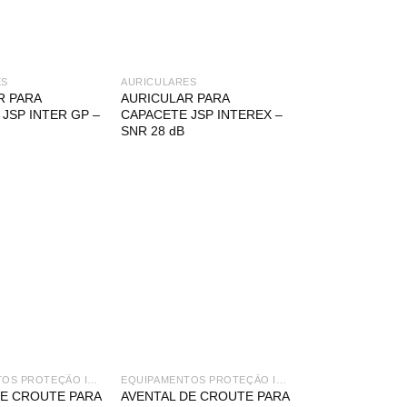
ES
AURICULARES
R PARA
AURICULAR PARA
JSP INTER GP –
CAPACETE JSP INTEREX –
SNR 28 dB
EQUIPAMENTOS PROTEÇÃO INDIVIDUAL
EQUIPAMENTOS PROTEÇÃO INDIVIDUAL
DE CROUTE PARA
AVENTAL DE CROUTE PARA