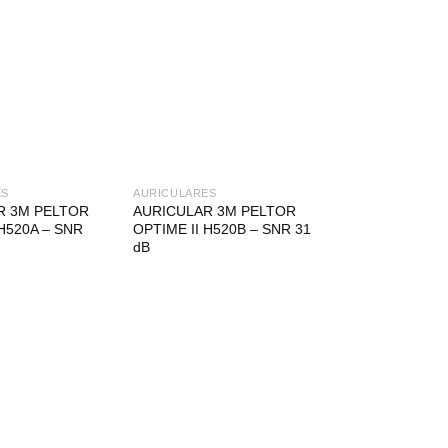
ES
AURICULARES
R 3M PELTOR
AURICULAR 3M PELTOR
 H520A – SNR
OPTIME II H520B – SNR 31
dB