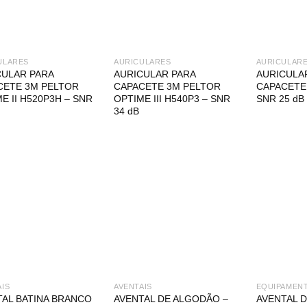
ULARES
AURICULARES
AURICULAR
CULAR PARA
AURICULAR PARA
AURICULA
CETE 3M PELTOR
CAPACETE 3M PELTOR
CAPACETE 
E II H520P3H – SNR
OPTIME III H540P3 – SNR
SNR 25 dB
34 dB
AIS
AVENTAIS
TAL BATINA BRANCO
AVENTAL DE ALGODÃO –
AVENTAL 