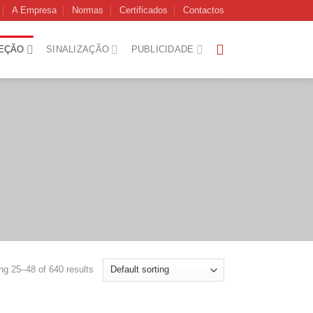
A Empresa
Normas
Certificados
Contactos
EÇÃO
SINALIZAÇÃO
PUBLICIDADE
g 25–48 of 640 results