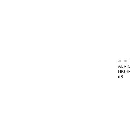
AURIC
AURI
HIGH
dB