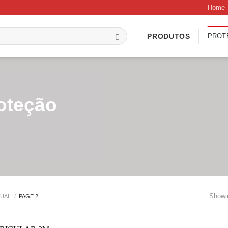
Home
PROT
PRODUTOS
oteção
Showin
DUAL
/
PAGE 2