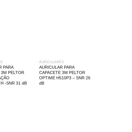
ES
AURICULARES
R PARA
AURICULAR PARA
 3M PELTOR
CAPACETE 3M PELTOR
AÇÃO
OPTIME H510P3 – SNR 26
H -SNR 31 dB
dB