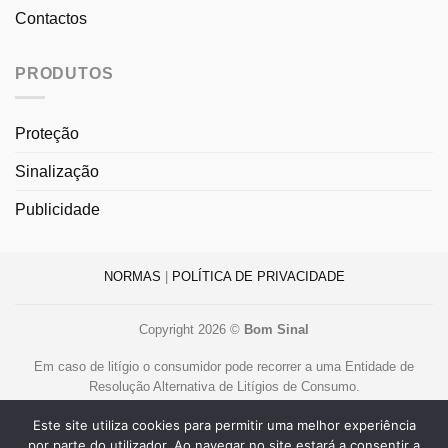
Contactos
PRODUTOS
Proteção
Sinalização
Publicidade
NORMAS
|
POLÍTICA DE PRIVACIDADE
Copyright 2026 ©
Bom Sinal
Em caso de litígio o consumidor pode recorrer a uma Entidade de
Resolução Alternativa de Litígios de Consumo.
Centro de Arbitragem de Conflitos de Consumo de Lisboa
Este site utiliza cookies para permitir uma melhor experiência
www.centroarbitragemlisboa.pt
.
por parte do utilizador. Ao navegar no site estará a consentir a
Mais informações em Portal do Consumidor
www.consumidor.pt