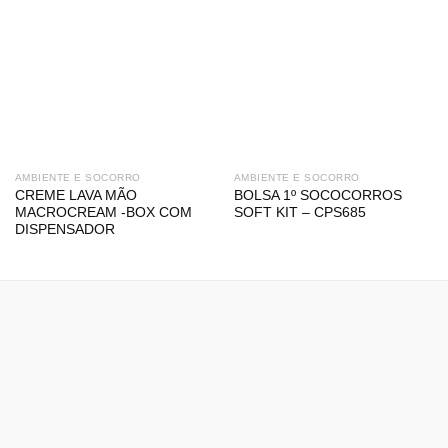
AMBIENTE E SOCORRO
AMBIENTE E SOCORRO
CREME LAVA MÃO
BOLSA 1º SOCOCORROS
MACROCREAM -BOX COM
SOFT KIT – CPS685
DISPENSADOR