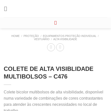
Skip
to
content
HOME
/
PROTEÇÃO
/
EQUIPAMENTOS PROTEÇÃO INDIVIDUAL
/
VESTUÁRIO
/
ALTA VISIBILIDADE
COLETE DE ALTA VISIBLIDADE
MULTIBOLSOS – C476
Colete bicolor multibolsos de alta visibilidade, disponível
numa variedade de combinações de cores contrastantes
para atender às crescentes necessidades no local de
trabalho