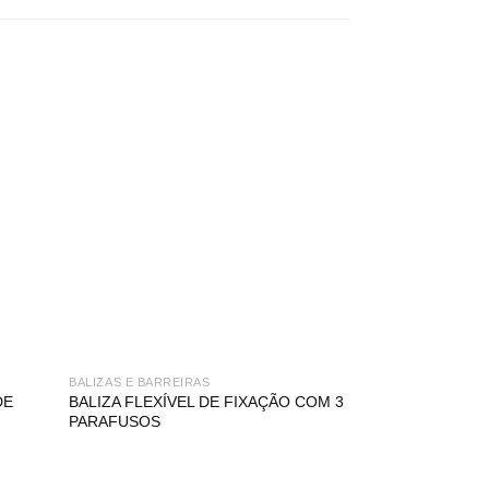
BALIZAS E BARREIRAS
EMERGÊNCIA
DE
BALIZA FLEXÍVEL DE FIXAÇÃO COM 3
SINAL DE EMER
PARAFUSOS
EMERGÊNCIA À D