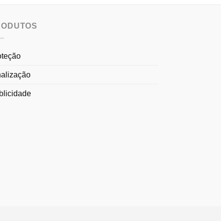
RODUTOS
oteção
nalização
blicidade