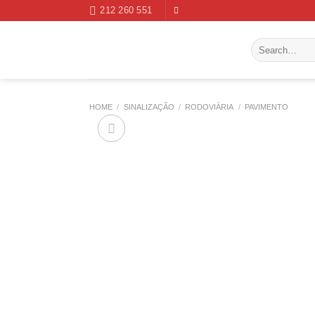
Skip
212 260 551
to
content
Search
for:
HOME
/
SINALIZAÇÃO
/
RODOVIÁRIA
/
PAVIMENTO