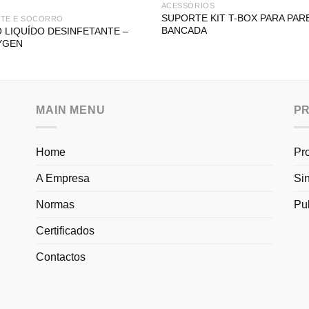
ACESSÓRIOS
SUPORTE KIT T-BOX PARA PAR
NTE E SOCORRO
BANCADA
 LIQUÍDO DESINFETANTE –
YGEN
MAIN MENU
P
Home
Pr
A Empresa
Si
Normas
Pu
Certificados
Contactos