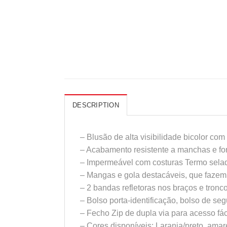
DESCRIPTION
– Blusão de alta visibilidade bicolor co
– Acabamento resistente a manchas e for
– Impermeável com costuras Termo sela
– Mangas e gola destacáveis, que fazem
– 2 bandas refletoras nos braços e tronc
– Bolso porta-identificação, bolso de s
– Fecho Zip de dupla via para acesso fác
– Cores disponíveis: Laranja/preto, amar