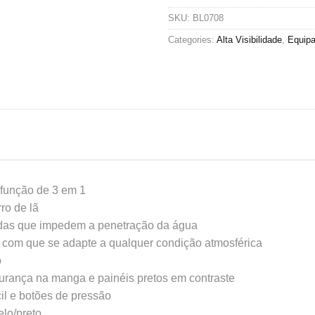
SKU:
BL0708
Categories:
Alta Visibilidade
,
Equipa
m função de 3 em 1
ro de lã
das que impedem a penetração da água
 com que se adapte a qualquer condição atmosférica
o
egurança na manga e painéis pretos em contraste
il e botões de pressão
elo/preto