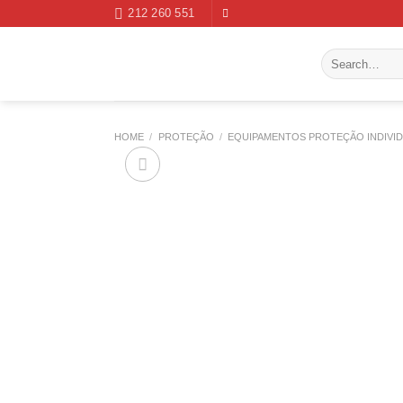
Skip
212 260 551
to
content
Search
for:
HOME
/
PROTEÇÃO
/
EQUIPAMENTOS PROTEÇÃO INDIVI