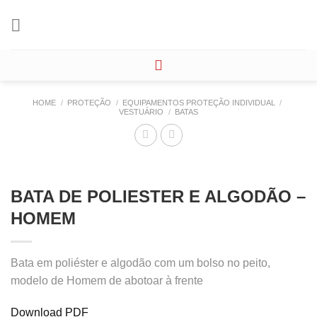
Skip
to
content
HOME
/
PROTEÇÃO
/
EQUIPAMENTOS PROTEÇÃO INDIVIDUAL
/
VESTUÁRIO
/
BATAS
BATA DE POLIESTER E ALGODÃO –
HOMEM
Bata em poliéster e algodão com um bolso no peito,
modelo de Homem de abotoar à frente
Download PDF