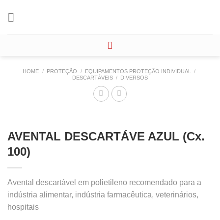
Skip
to
content
HOME
/
PROTEÇÃO
/
EQUIPAMENTOS PROTEÇÃO INDIVIDUAL
/
DESCARTÁVEIS
/
DIVERSOS
AVENTAL DESCARTÁVE AZUL (Cx.
100)
Avental descartável em polietileno recomendado para a
indústria alimentar, indústria farmacêutica, veterinários,
hospitais