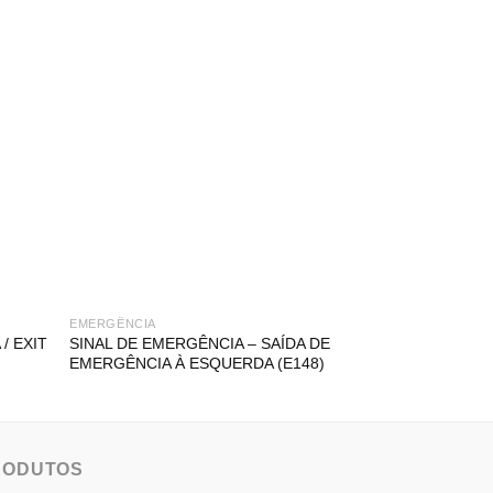
EMERGÊNCIA
BALIZAS E BARRE
/ EXIT
SINAL DE EMERGÊNCIA – SAÍDA DE
BALIZADOR OVA
EMERGÊNCIA À ESQUERDA (E148)
SIMPLES
RODUTOS